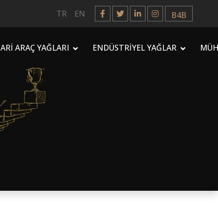
TR
EN
B4B
CARİ ARAÇ YAĞLARI
ENDÜSTRİYEL YAĞLAR
MÜH